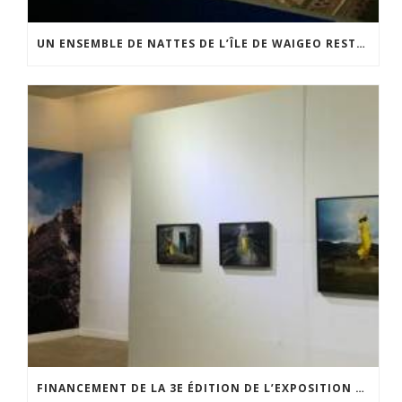
UN ENSEMBLE DE NATTES DE L’ÎLE DE WAIGEO RESTAURÉ GRÂCE AU SOUTIEN DU CERCLE LÉVI-STRAUSS
FINANCEMENT DE LA 3E ÉDITION DE L’EXPOSITION DU PRIX POUR LA PHOTOGRAPHIE PAR LE CERCLE POUR LA PHOTOGRAPHIE ET L’ART CONTEMPORAIN