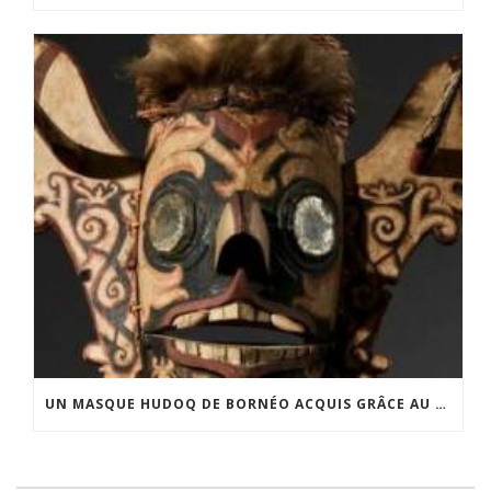
UN MASQUE HUDOQ DE BORNÉO ACQUIS GRÂCE AU SOUTIEN DU CERCLE LÉVI-STRAUSS