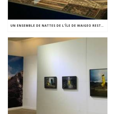
UN ENSEMBLE DE NATTES DE L’ÎLE DE WAIGEO RESTAURÉ GRÂCE AU SOUTIEN DU CERCLE LÉVI-STRAUSS