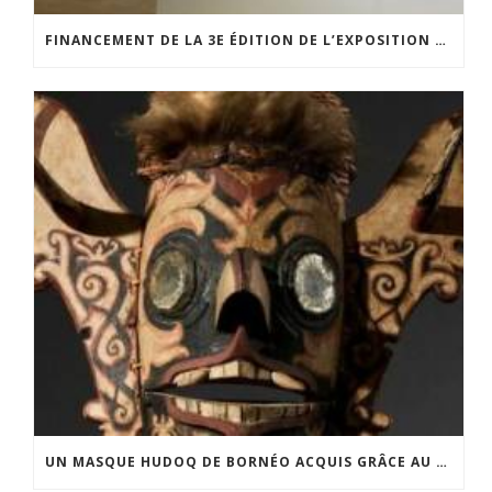
FINANCEMENT DE LA 3E ÉDITION DE L’EXPOSITION DU PRIX POUR LA PHOTOGRAPHIE PAR LE CERCLE POUR LA PHOTOGRAPHIE ET L’ART CONTEMPORAIN
UN MASQUE HUDOQ DE BORNÉO ACQUIS GRÂCE AU SOUTIEN DU CERCLE LÉVI-STRAUSS