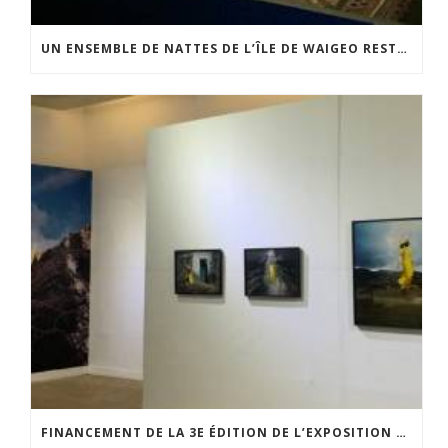
UN ENSEMBLE DE NATTES DE L’ÎLE DE WAIGEO RESTAURÉ GRÂCE AU SOUTIEN DU CERCLE LÉVI-STRAUSS
FINANCEMENT DE LA 3E ÉDITION DE L’EXPOSITION DU PRIX POUR LA PHOTOGRAPHIE PAR LE CERCLE POUR LA PHOTOGRAPHIE ET L’ART CONTEMPORAIN