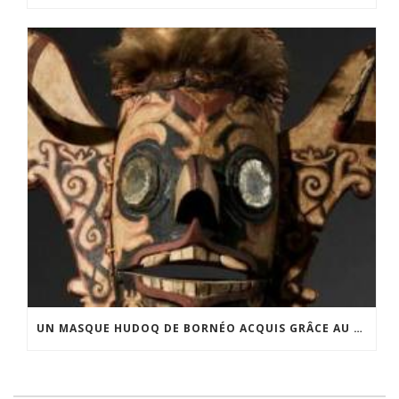
UN MASQUE HUDOQ DE BORNÉO ACQUIS GRÂCE AU SOUTIEN DU CERCLE LÉVI-STRAUSS