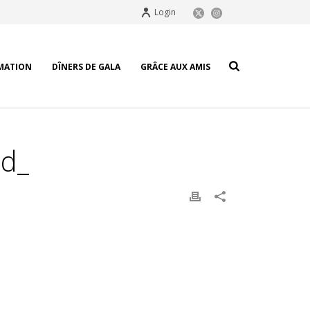
Login
MATION
DÎNERS DE GALA
GRÂCE AUX AMIS
nd_