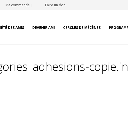
Ma commande
Faire un don
IÉTÉ DES AMIS
DEVENIR AMI
CERCLES DE MÉCÈNES
PROGRAM
ories_adhesions-copie.i