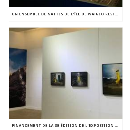
UN ENSEMBLE DE NATTES DE L’ÎLE DE WAIGEO RESTAURÉ GRÂCE AU SOUTIEN DU CERCLE LÉVI-STRAUSS
FINANCEMENT DE LA 3E ÉDITION DE L’EXPOSITION DU PRIX POUR LA PHOTOGRAPHIE PAR LE CERCLE POUR LA PHOTOGRAPHIE ET L’ART CONTEMPORAIN