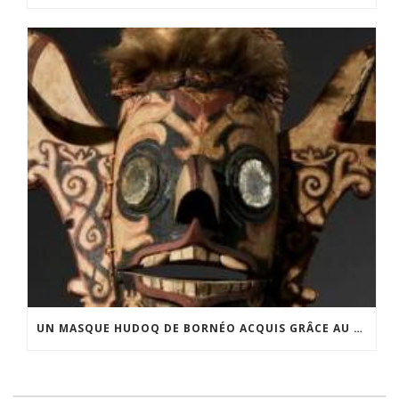
UN MASQUE HUDOQ DE BORNÉO ACQUIS GRÂCE AU SOUTIEN DU CERCLE LÉVI-STRAUSS