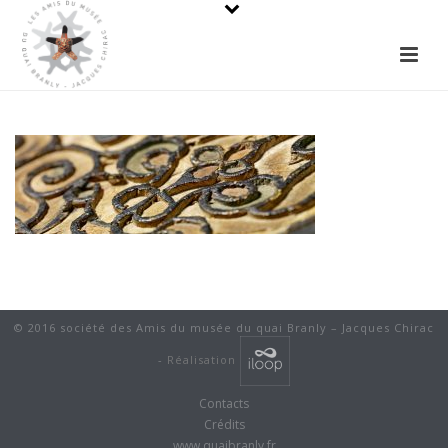
© 2016 société des Amis du musée du quai Branly – Jacques Chirac
-
Réalisation
Contacts
Crédits
www.quaibranly.fr