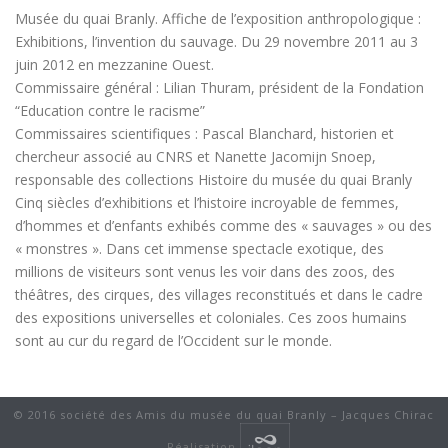
Musée du quai Branly. Affiche de l’exposition anthropologique :
Exhibitions, l’invention du sauvage. Du 29 novembre 2011 au 3
juin 2012 en mezzanine Ouest.
Commissaire général : Lilian Thuram, président de la Fondation
“Education contre le racisme”
Commissaires scientifiques : Pascal Blanchard, historien et
chercheur associé au CNRS et Nanette Jacomijn Snoep,
responsable des collections Histoire du musée du quai Branly
Cinq siècles d’exhibitions et l’histoire incroyable de femmes,
d’hommes et d’enfants exhibés comme des « sauvages » ou des
« monstres ». Dans cet immense spectacle exotique, des
millions de visiteurs sont venus les voir dans des zoos, des
théâtres, des cirques, des villages reconstitués et dans le cadre
des expositions universelles et coloniales. Ces zoos humains
sont au cur du regard de l’Occident sur le monde.
© 2016 société des Amis du musée du quai Branly – Jacques Chirac
-
Réalisation