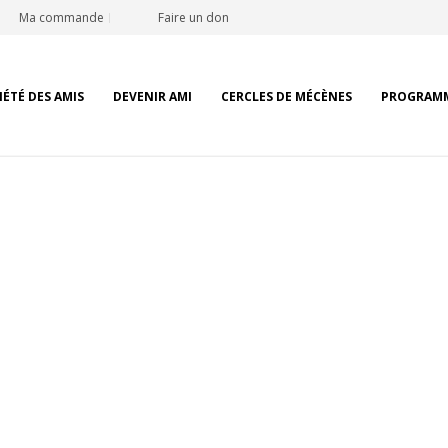
Ma commande
Faire un don
IÉTÉ DES AMIS
DEVENIR AMI
CERCLES DE MÉCÈNES
PROGRAM