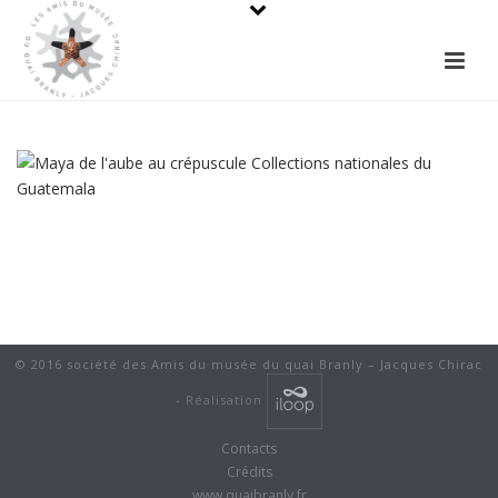
© 2016 société des Amis du musée du quai Branly – Jacques Chirac
-
Réalisation
Contacts
Crédits
www.quaibranly.fr