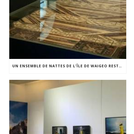
UN ENSEMBLE DE NATTES DE L’ÎLE DE WAIGEO RESTAURÉ GRÂCE AU SOUTIEN DU CERCLE LÉVI-STRAUSS