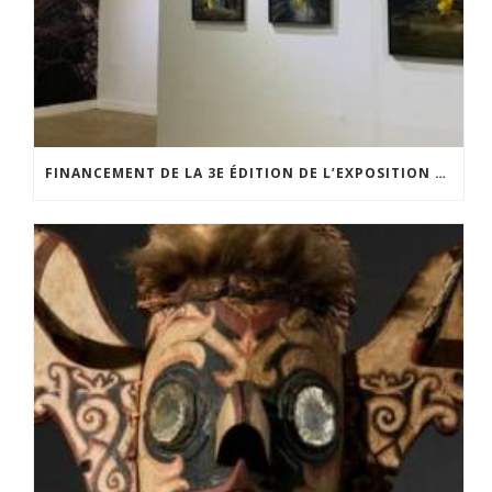
FINANCEMENT DE LA 3E ÉDITION DE L’EXPOSITION DU PRIX POUR LA PHOTOGRAPHIE PAR LE CERCLE POUR LA PHOTOGRAPHIE ET L’ART CONTEMPORAIN