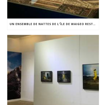
UN ENSEMBLE DE NATTES DE L’ÎLE DE WAIGEO RESTAURÉ GRÂCE AU SOUTIEN DU CERCLE LÉVI-STRAUSS