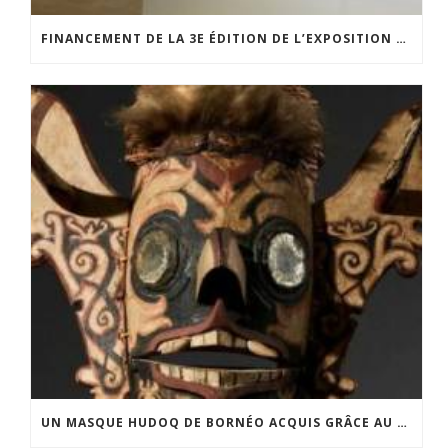
FINANCEMENT DE LA 3E ÉDITION DE L’EXPOSITION DU PRIX POUR LA PHOTOGRAPHIE PAR LE CERCLE POUR LA PHOTOGRAPHIE ET L’ART CONTEMPORAIN
UN MASQUE HUDOQ DE BORNÉO ACQUIS GRÂCE AU SOUTIEN DU CERCLE LÉVI-STRAUSS