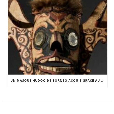
UN MASQUE HUDOQ DE BORNÉO ACQUIS GRÂCE AU SOUTIEN DU CERCLE LÉVI-STRAUSS