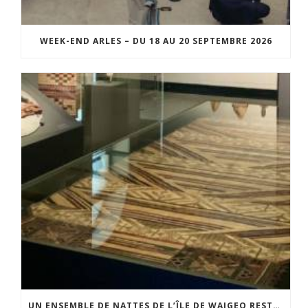
WEEK-END ARLES – DU 18 AU 20 SEPTEMBRE 2026
UN ENSEMBLE DE NATTES DE L’ÎLE DE WAIGEO RESTAURÉ GRÂCE AU SOUTIEN DU CERCLE LÉVI-STRAUSS