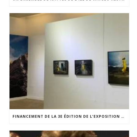
FINANCEMENT DE LA 3E ÉDITION DE L’EXPOSITION DU PRIX POUR LA PHOTOGRAPHIE PAR LE CERCLE POUR LA PHOTOGRAPHIE ET L’ART CONTEMPORAIN