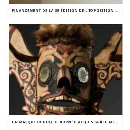
FINANCEMENT DE LA 3E ÉDITION DE L’EXPOSITION DU PRIX POUR LA PHOTOGRAPHIE PAR LE CERCLE POUR LA PHOTOGRAPHIE ET L’ART CONTEMPORAIN
UN MASQUE HUDOQ DE BORNÉO ACQUIS GRÂCE AU SOUTIEN DU CERCLE LÉVI-STRAUSS