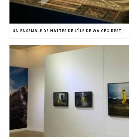
UN ENSEMBLE DE NATTES DE L’ÎLE DE WAIGEO RESTAURÉ GRÂCE AU SOUTIEN DU CERCLE LÉVI-STRAUSS