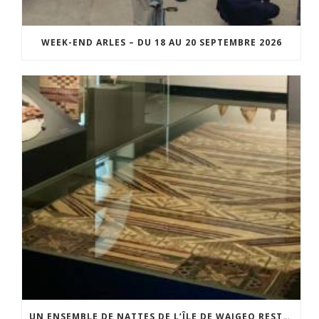
WEEK-END ARLES – DU 18 AU 20 SEPTEMBRE 2026
UN ENSEMBLE DE NATTES DE L’ÎLE DE WAIGEO RESTAURÉ GRÂCE AU SOUTIEN DU CERCLE LÉVI-STRAUSS