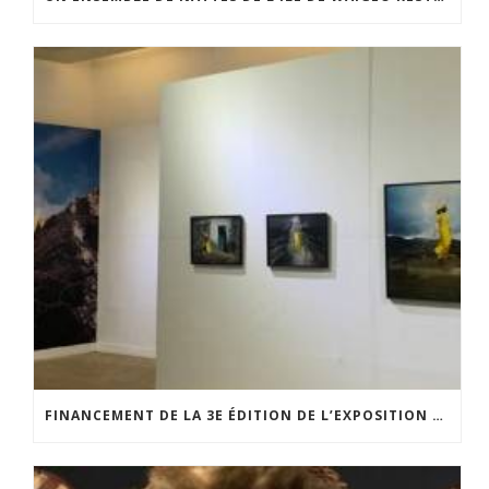
FINANCEMENT DE LA 3E ÉDITION DE L’EXPOSITION DU PRIX POUR LA PHOTOGRAPHIE PAR LE CERCLE POUR LA PHOTOGRAPHIE ET L’ART CONTEMPORAIN