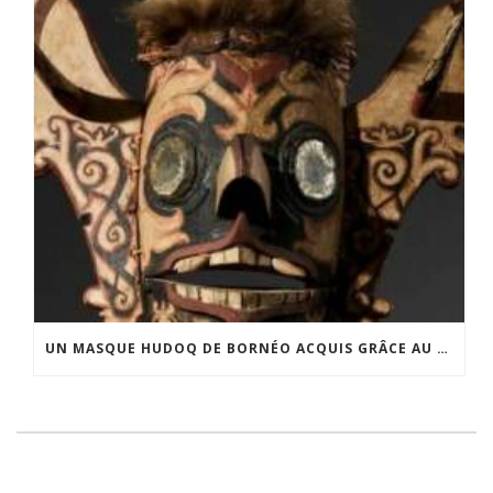
UN MASQUE HUDOQ DE BORNÉO ACQUIS GRÂCE AU SOUTIEN DU CERCLE LÉVI-STRAUSS