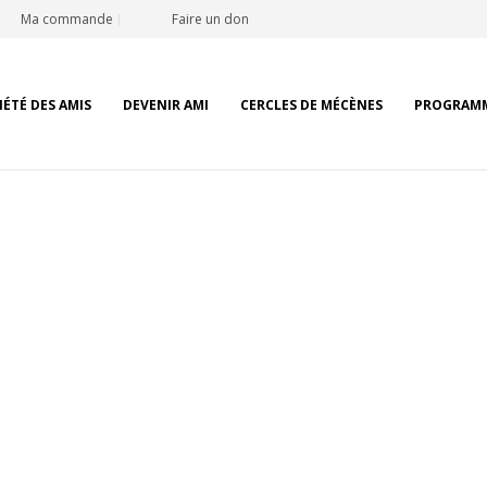
Ma commande
Faire un don
IÉTÉ DES AMIS
DEVENIR AMI
CERCLES DE MÉCÈNES
PROGRAM