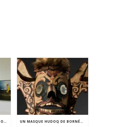
FINANCEMENT DE LA 3E ÉDITION DE L’EXPOSITION DU PRIX POUR LA PHOTOGRAPHIE PAR LE CERCLE POUR LA PHOTOGRAPHIE ET L’ART CONTEMPORAIN
UN MASQUE HUDOQ DE BORNÉO ACQUIS GRÂCE AU SOUTIEN DU CERCLE LÉVI-STRAUSS