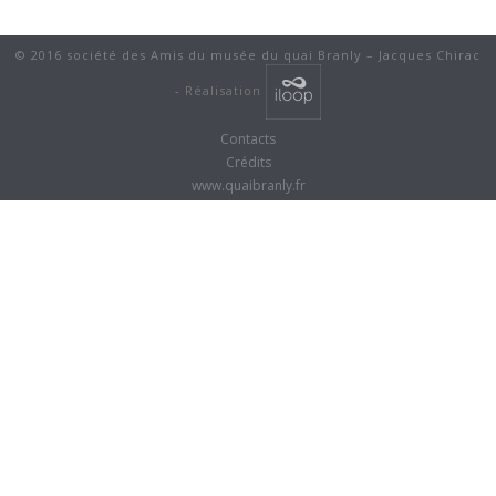
© 2016 société des Amis du musée du quai Branly – Jacques Chirac
-
Réalisation
Contacts
Crédits
www.quaibranly.fr