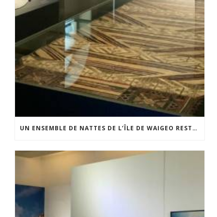
UN ENSEMBLE DE NATTES DE L’ÎLE DE WAIGEO RESTAURÉ GRÂCE AU SOUTIEN DU CERCLE LÉVI-STRAUSS