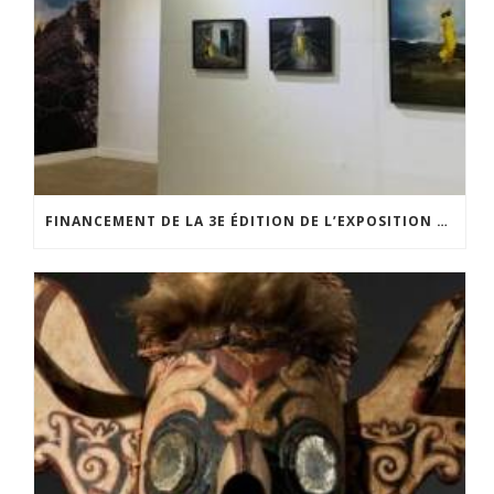
FINANCEMENT DE LA 3E ÉDITION DE L’EXPOSITION DU PRIX POUR LA PHOTOGRAPHIE PAR LE CERCLE POUR LA PHOTOGRAPHIE ET L’ART CONTEMPORAIN