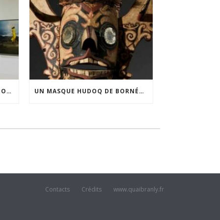
FINANCEMENT DE LA 3E ÉDITION DE L’EXPOSITION DU PRIX POUR LA PHOTOGRAPHIE PAR LE CERCLE POUR LA PHOTOGRAPHIE ET L’ART CONTEMPORAIN
UN MASQUE HUDOQ DE BORNÉO ACQUIS GRÂCE AU SOUTIEN DU CERCLE LÉVI-STRAUSS
Contacts
Crédits
www.quaibranly.fr