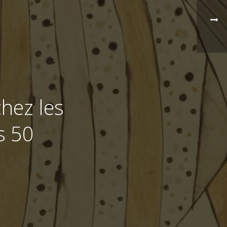
hez les
s 50