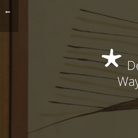
De
Way