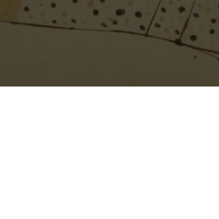
à 18h30
nouvelle acquisition commune du Cercle Lévi-Strauss et du Cercle pou