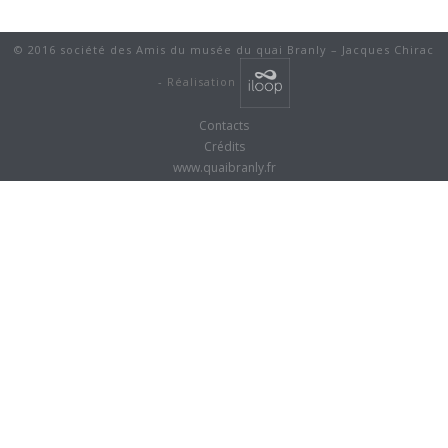
© 2016 société des Amis du musée du quai Branly – Jacques Chirac
-
Réalisation
Contacts
Crédits
www.quaibranly.fr