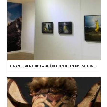
FINANCEMENT DE LA 3E ÉDITION DE L’EXPOSITION DU PRIX POUR LA PHOTOGRAPHIE PAR LE CERCLE POUR LA PHOTOGRAPHIE ET L’ART CONTEMPORAIN