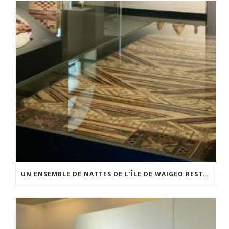
UN ENSEMBLE DE NATTES DE L’ÎLE DE WAIGEO RESTAURÉ GRÂCE AU SOUTIEN DU CERCLE LÉVI-STRAUSS