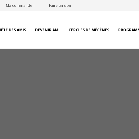
Ma commande
Faire un don
IÉTÉ DES AMIS
DEVENIR AMI
CERCLES DE MÉCÈNES
PROGRAM