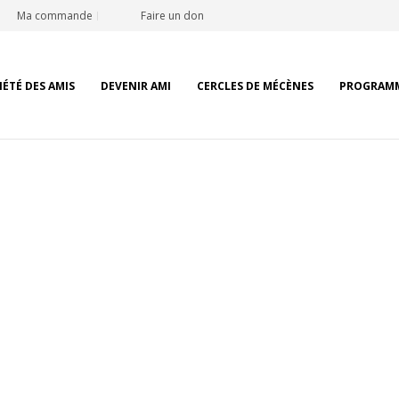
Ma commande
Faire un don
IÉTÉ DES AMIS
DEVENIR AMI
CERCLES DE MÉCÈNES
PROGRAM