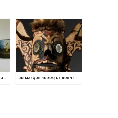
FINANCEMENT DE LA 3E ÉDITION DE L’EXPOSITION DU PRIX POUR LA PHOTOGRAPHIE PAR LE CERCLE POUR LA PHOTOGRAPHIE ET L’ART CONTEMPORAIN
UN MASQUE HUDOQ DE BORNÉO ACQUIS GRÂCE AU SOUTIEN DU CERCLE LÉVI-STRAUSS