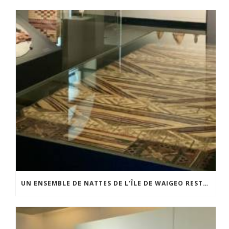
UN ENSEMBLE DE NATTES DE L’ÎLE DE WAIGEO RESTAURÉ GRÂCE AU SOUTIEN DU CERCLE LÉVI-STRAUSS