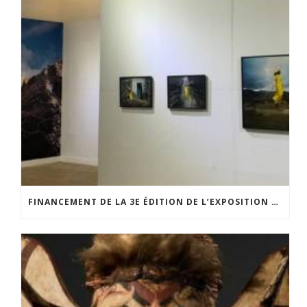
FINANCEMENT DE LA 3E ÉDITION DE L’EXPOSITION DU PRIX POUR LA PHOTOGRAPHIE PAR LE CERCLE POUR LA PHOTOGRAPHIE ET L’ART CONTEMPORAIN