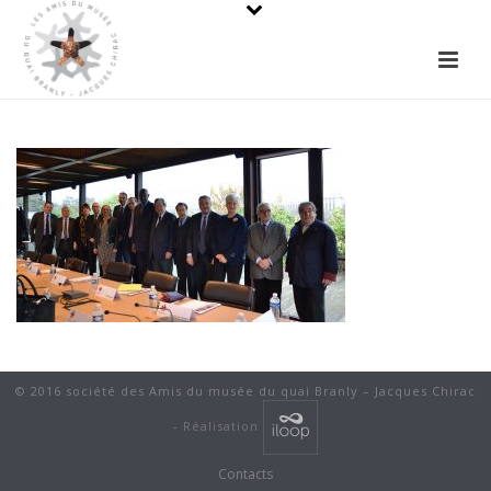
© 2016 société des Amis du musée du quai Branly – Jacques Chirac
-
Réalisation
Contacts