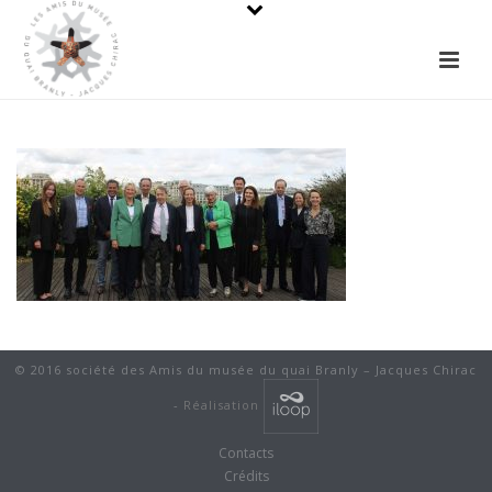
© 2016 société des Amis du musée du quai Branly – Jacques Chirac
-
Réalisation
Contacts
Crédits