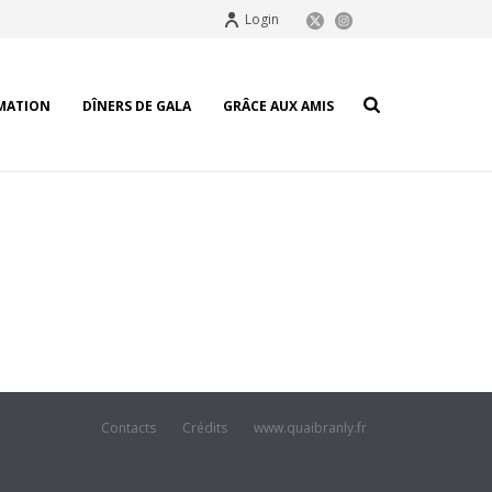
Login
MATION
DÎNERS DE GALA
GRÂCE AUX AMIS
Contacts
Crédits
www.quaibranly.fr