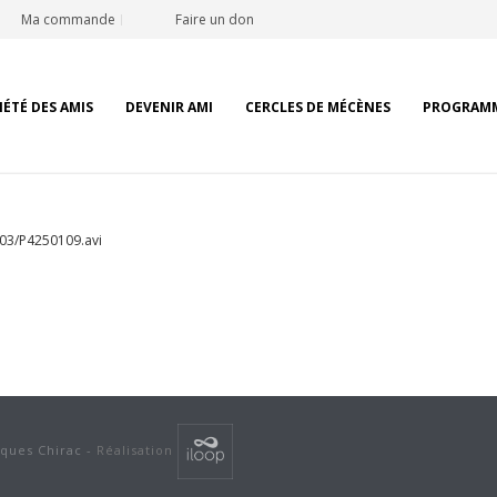
Ma commande
Faire un don
IÉTÉ DES AMIS
DEVENIR AMI
CERCLES DE MÉCÈNES
PROGRAM
/03/P4250109.avi
cques Chirac -
Réalisation