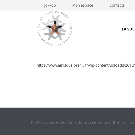
Jokkoo
Mon espace
Contacts
LA SOC
https://www.amisquaibranly.fr/wp-content/uploads/2010
© 2016 société des Amis du musée du quai Branly – Ja