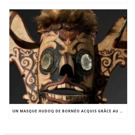
UN MASQUE HUDOQ DE BORNÉO ACQUIS GRÂCE AU SOUTIEN DU CERCLE LÉVI-STRAUSS