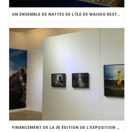
UN ENSEMBLE DE NATTES DE L’ÎLE DE WAIGEO RESTAURÉ GRÂCE AU SOUTIEN DU CERCLE LÉVI-STRAUSS
FINANCEMENT DE LA 3E ÉDITION DE L’EXPOSITION DU PRIX POUR LA PHOTOGRAPHIE PAR LE CERCLE POUR LA PHOTOGRAPHIE ET L’ART CONTEMPORAIN