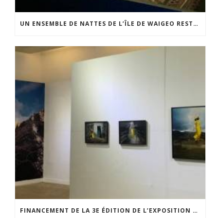
UN ENSEMBLE DE NATTES DE L’ÎLE DE WAIGEO RESTAURÉ GRÂCE AU SOUTIEN DU CERCLE LÉVI-STRAUSS
FINANCEMENT DE LA 3E ÉDITION DE L’EXPOSITION DU PRIX POUR LA PHOTOGRAPHIE PAR LE CERCLE POUR LA PHOTOGRAPHIE ET L’ART CONTEMPORAIN