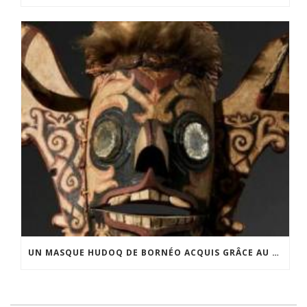
UN MASQUE HUDOQ DE BORNÉO ACQUIS GRÂCE AU SOUTIEN DU CERCLE LÉVI-STRAUSS