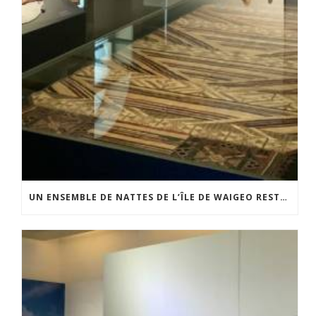
UN ENSEMBLE DE NATTES DE L’ÎLE DE WAIGEO RESTAURÉ GRÂCE AU SOUTIEN DU CERCLE LÉVI-STRAUSS