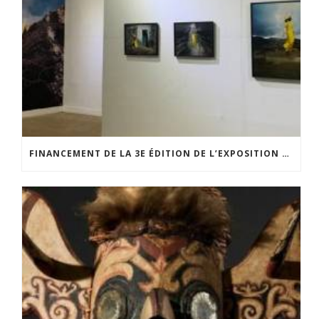
FINANCEMENT DE LA 3E ÉDITION DE L’EXPOSITION DU PRIX POUR LA PHOTOGRAPHIE PAR LE CERCLE POUR LA PHOTOGRAPHIE ET L’ART CONTEMPORAIN