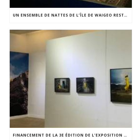
UN ENSEMBLE DE NATTES DE L’ÎLE DE WAIGEO RESTAURÉ GRÂCE AU SOUTIEN DU CERCLE LÉVI-STRAUSS
FINANCEMENT DE LA 3E ÉDITION DE L’EXPOSITION DU PRIX POUR LA PHOTOGRAPHIE PAR LE CERCLE POUR LA PHOTOGRAPHIE ET L’ART CONTEMPORAIN