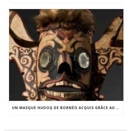
UN MASQUE HUDOQ DE BORNÉO ACQUIS GRÂCE AU SOUTIEN DU CERCLE LÉVI-STRAUSS