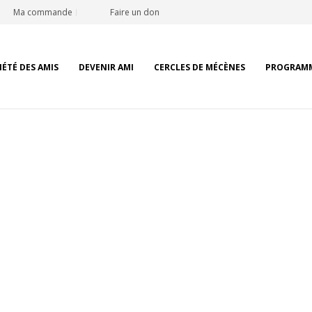
Ma commande
Faire un don
IÉTÉ DES AMIS
DEVENIR AMI
CERCLES DE MÉCÈNES
PROGRAM