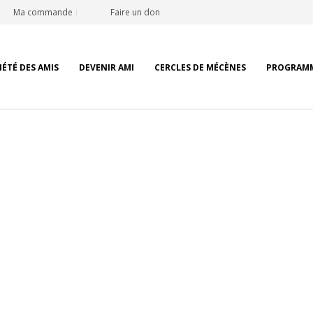
Ma commande
Faire un don
IÉTÉ DES AMIS
DEVENIR AMI
CERCLES DE MÉCÈNES
PROGRAM