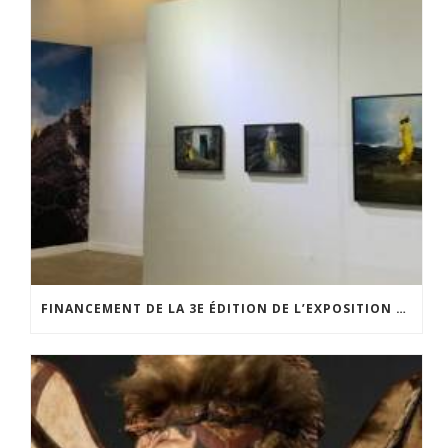
FINANCEMENT DE LA 3E ÉDITION DE L’EXPOSITION DU PRIX POUR LA PHOTOGRAPHIE PAR LE CERCLE POUR LA PHOTOGRAPHIE ET L’ART CONTEMPORAIN