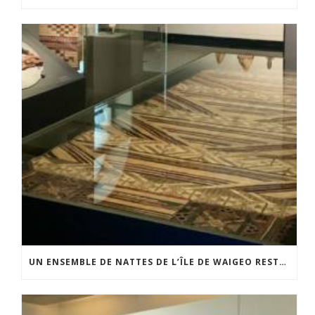
UN ENSEMBLE DE NATTES DE L’ÎLE DE WAIGEO RESTAURÉ GRÂCE AU SOUTIEN DU CERCLE LÉVI-STRAUSS