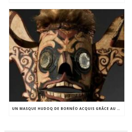
UN MASQUE HUDOQ DE BORNÉO ACQUIS GRÂCE AU SOUTIEN DU CERCLE LÉVI-STRAUSS