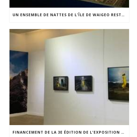
UN ENSEMBLE DE NATTES DE L’ÎLE DE WAIGEO RESTAURÉ GRÂCE AU SOUTIEN DU CERCLE LÉVI-STRAUSS
FINANCEMENT DE LA 3E ÉDITION DE L’EXPOSITION DU PRIX POUR LA PHOTOGRAPHIE PAR LE CERCLE POUR LA PHOTOGRAPHIE ET L’ART CONTEMPORAIN