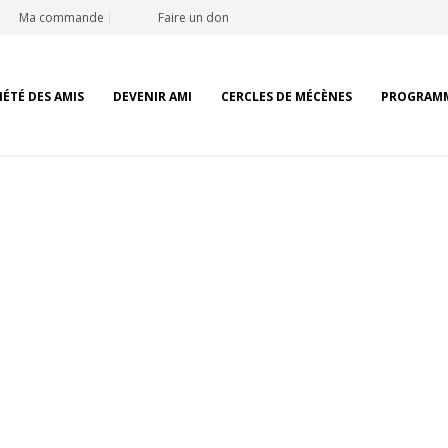
Ma commande
Faire un don
IÉTÉ DES AMIS
DEVENIR AMI
CERCLES DE MÉCÈNES
PROGRAM