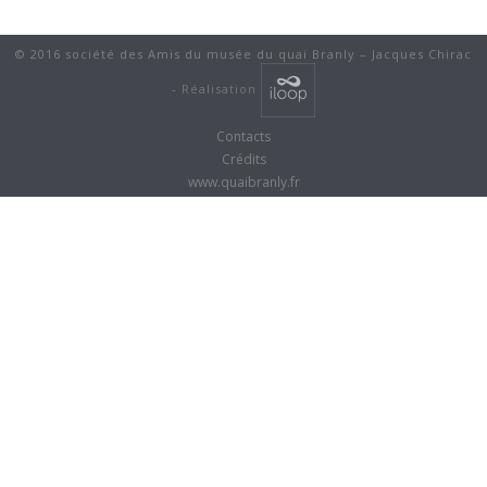
© 2016 société des Amis du musée du quai Branly – Jacques Chirac
-
Réalisation
Contacts
Crédits
www.quaibranly.fr