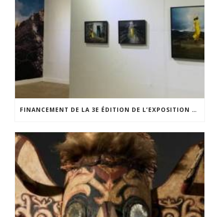
FINANCEMENT DE LA 3E ÉDITION DE L’EXPOSITION DU PRIX POUR LA PHOTOGRAPHIE PAR LE CERCLE POUR LA PHOTOGRAPHIE ET L’ART CONTEMPORAIN