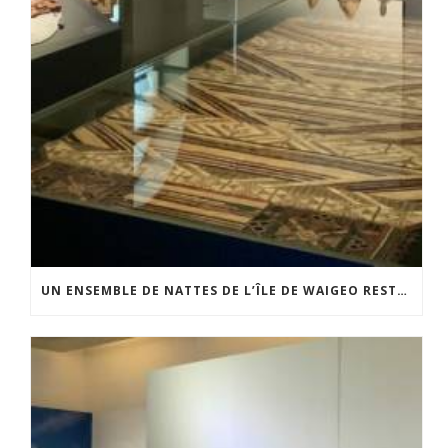
UN ENSEMBLE DE NATTES DE L’ÎLE DE WAIGEO RESTAURÉ GRÂCE AU SOUTIEN DU CERCLE LÉVI-STRAUSS