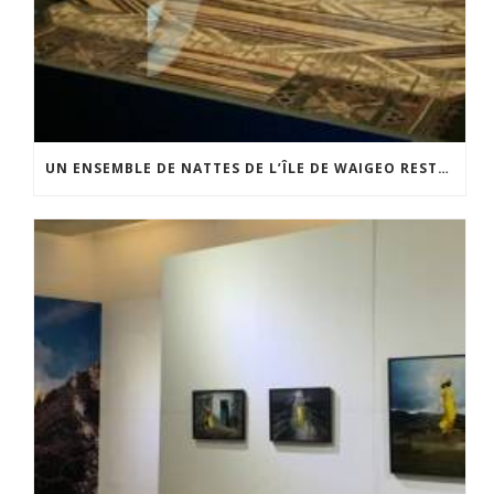
UN ENSEMBLE DE NATTES DE L’ÎLE DE WAIGEO RESTAURÉ GRÂCE AU SOUTIEN DU CERCLE LÉVI-STRAUSS