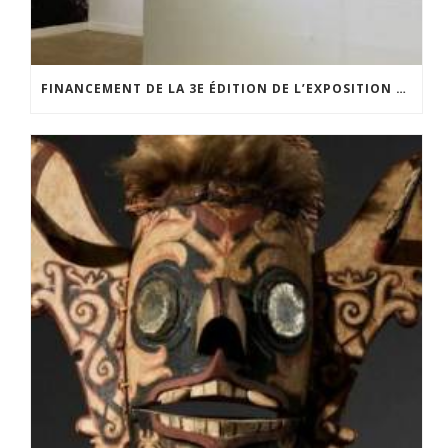
FINANCEMENT DE LA 3E ÉDITION DE L’EXPOSITION DU PRIX POUR LA PHOTOGRAPHIE PAR LE CERCLE POUR LA PHOTOGRAPHIE ET L’ART CONTEMPORAIN