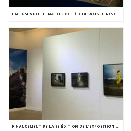
UN ENSEMBLE DE NATTES DE L’ÎLE DE WAIGEO RESTAURÉ GRÂCE AU SOUTIEN DU CERCLE LÉVI-STRAUSS
FINANCEMENT DE LA 3E ÉDITION DE L’EXPOSITION DU PRIX POUR LA PHOTOGRAPHIE PAR LE CERCLE POUR LA PHOTOGRAPHIE ET L’ART CONTEMPORAIN