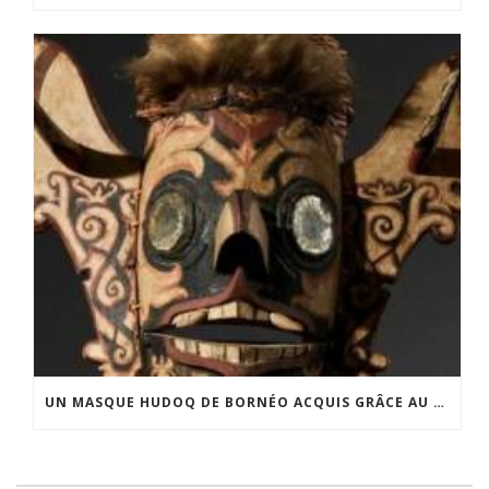
UN MASQUE HUDOQ DE BORNÉO ACQUIS GRÂCE AU SOUTIEN DU CERCLE LÉVI-STRAUSS