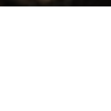
Interview de Carine Peltier,
responsable de l’Iconothèque du 
Télécharger
l’Interview 6 – Carine Peltier