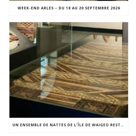
WEEK-END ARLES – DU 18 AU 20 SEPTEMBRE 2026
UN ENSEMBLE DE NATTES DE L’ÎLE DE WAIGEO RESTAURÉ GRÂCE AU SOUTIEN DU CERCLE LÉVI-STRAUSS