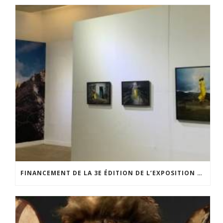
FINANCEMENT DE LA 3E ÉDITION DE L’EXPOSITION DU PRIX POUR LA PHOTOGRAPHIE PAR LE CERCLE POUR LA PHOTOGRAPHIE ET L’ART CONTEMPORAIN