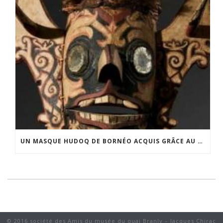
UN MASQUE HUDOQ DE BORNÉO ACQUIS GRÂCE AU SOUTIEN DU CERCLE LÉVI-STRAUSS
© 2016 société des Amis du musée du quai Branly – Jacques Chirac