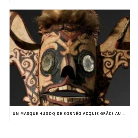
UN MASQUE HUDOQ DE BORNÉO ACQUIS GRÂCE AU SOUTIEN DU CERCLE LÉVI-STRAUSS