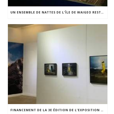
UN ENSEMBLE DE NATTES DE L’ÎLE DE WAIGEO RESTAURÉ GRÂCE AU SOUTIEN DU CERCLE LÉVI-STRAUSS
FINANCEMENT DE LA 3E ÉDITION DE L’EXPOSITION DU PRIX POUR LA PHOTOGRAPHIE PAR LE CERCLE POUR LA PHOTOGRAPHIE ET L’ART CONTEMPORAIN