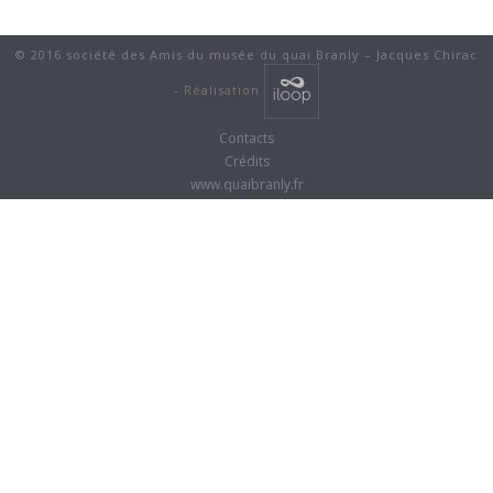
© 2016 société des Amis du musée du quai Branly – Jacques Chirac
-
Réalisation
Contacts
Crédits
www.quaibranly.fr