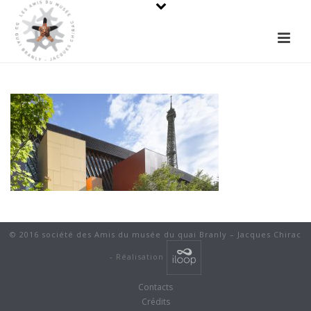
© 2016 société des Amis du musée du quai Branly – Jacques Chirac
-
Réalisation
Contacts
Crédits