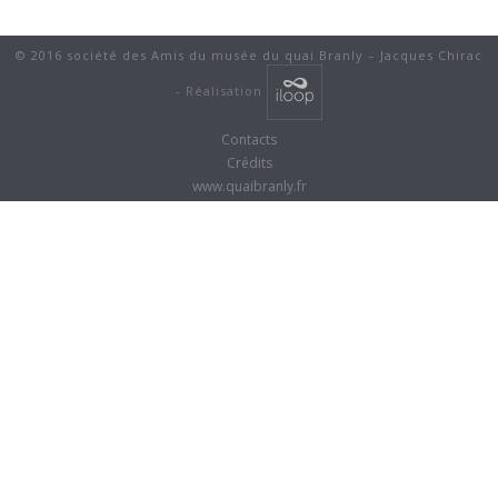
© 2016 société des Amis du musée du quai Branly – Jacques Chirac
-
Réalisation
Contacts
Crédits
www.quaibranly.fr