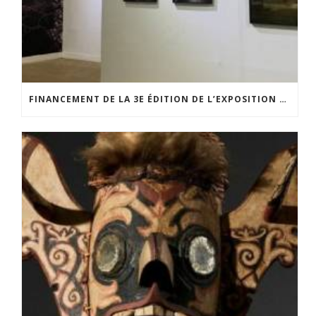
FINANCEMENT DE LA 3E ÉDITION DE L’EXPOSITION DU PRIX POUR LA PHOTOGRAPHIE PAR LE CERCLE POUR LA PHOTOGRAPHIE ET L’ART CONTEMPORAIN