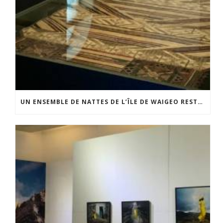
UN ENSEMBLE DE NATTES DE L’ÎLE DE WAIGEO RESTAURÉ GRÂCE AU SOUTIEN DU CERCLE LÉVI-STRAUSS