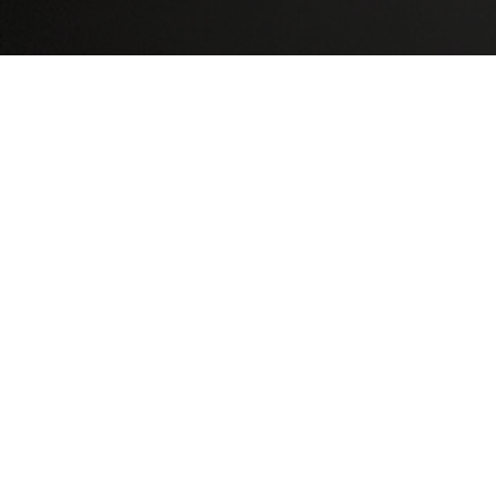
Le cercle Lévi – Strauss a
offert au musée en 2015
ce bronze owo : parmi
les rares ornements de
ce type connus, il
apparait particulièrement
élaboré et vigoureux.
Télécharger le dossier