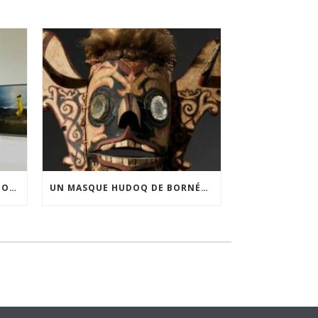
FINANCEMENT DE LA 3E ÉDITION DE L’EXPOSITION DU PRIX POUR LA PHOTOGRAPHIE PAR LE CERCLE POUR LA PHOTOGRAPHIE ET L’ART CONTEMPORAIN
UN MASQUE HUDOQ DE BORNÉO ACQUIS GRÂCE AU SOUTIEN DU CERCLE LÉVI-STRAUSS