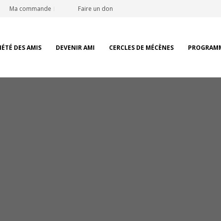
Ma commande
Faire un don
IÉTÉ DES AMIS
DEVENIR AMI
CERCLES DE MÉCÈNES
PROGRAM